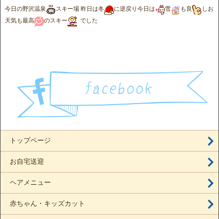
今日の
野沢温泉
スキー場
昨日は冬
に逆戻り今日は
雪
も良
しお
天気も最高
のスキー
でした
トップページ
お自宅送迎
ヘアメニュー
赤ちゃん・キッズカット